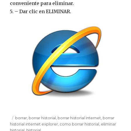
conveniente para eliminar.
5. – Dar clic en ELIMINAR.
Publicado
Etiquetas
borrar
,
borrar historial
,
borrar historial internet
,
borrar
el
historial internet explorer
,
como borrar historial
,
eliminar
historial
,
historial