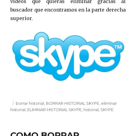
videos que quieras eliminar gracias al
buscador que encontramos en la parte derecha
superior.
Publicado
Etiquetas
borrar historial
,
BORRAR HISTORIAL SKYPE
,
eliminar
el
historial
,
ELIMINAR HISTORIAL SKYPE
,
historial
,
SKYPE
COMO BORRAR