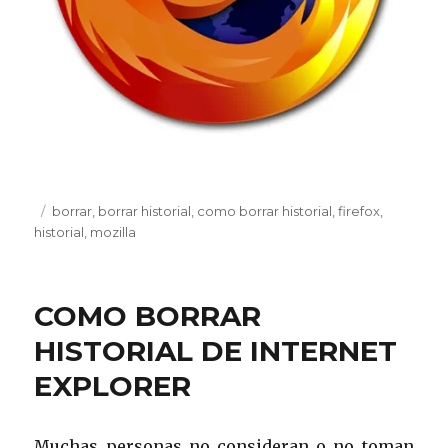
Publicado
Etiquetas
borrar
,
borrar historial
,
como borrar historial
,
firefox
,
el
historial
,
mozilla
COMO BORRAR
HISTORIAL DE INTERNET
EXPLORER
Muchas personas no consideran o no toman