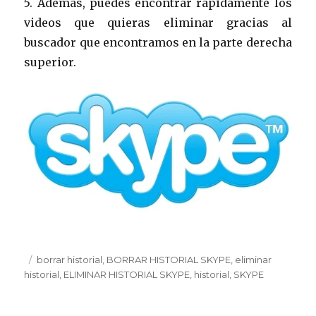
5. Además, puedes encontrar rápidamente los
videos que quieras eliminar gracias al
buscador que encontramos en la parte derecha
superior.
Publicado
Etiquetas
borrar historial
,
BORRAR HISTORIAL SKYPE
,
eliminar
el
historial
,
ELIMINAR HISTORIAL SKYPE
,
historial
,
SKYPE